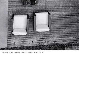
FLORA, MATEUS, BENJAMIN E PAULA
ALTURA DO REGISTRO
7,8 m
Todos os direitos reservados - É proibida a reprodução, distribuição ou
publicação das imagens contidas neste site, total ou parcial, por qualquer